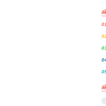
0
0
0
0
0