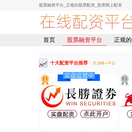
股票融资平台_正规的股票配资_股票网上配资
首页
股票融资平台
正规的
十大配资平台推荐
共
100
+平台