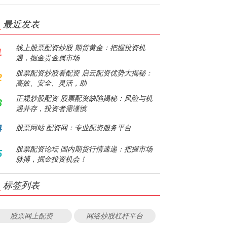
最近发表
线上股票配资炒股 期货黄金：把握投资机
1
遇，掘金贵金属市场
股票配资炒股看配资 启云配资优势大揭秘：
2
高效、安全、灵活，助
正规炒股配资 股票配资缺陷揭秘：风险与机
3
遇并存，投资者需谨慎
4
股票网站 配资网：专业配资服务平台
股票配资论坛 国内期货行情速递：把握市场
5
脉搏，掘金投资机会！
标签列表
股票网上配资
网络炒股杠杆平台