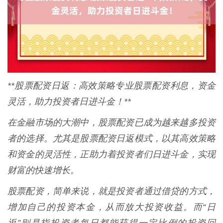
**股票配资日返：高效策略专业股票配资利息，资金
灵活，助力投资者日进斗金！**
在金融市场的大潮中，股票配资已成为越来越多投资
者的选择。尤其是股票配资日返模式，以其高效策略
和资金的灵活性，正助力着投资者们日进斗金，实现
财富的快速增长。
股票配资，简单来说，就是投资者通过借贷的方式，
增加自己的投资本金，从而放大投资收益。而“日