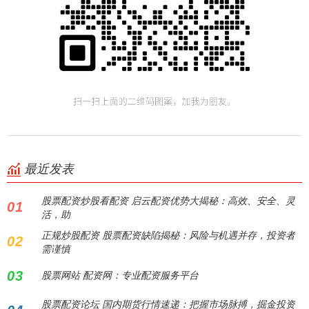
最近发表
股票配资炒股看配资 启云配资优势大揭秘：高效、安全、灵
01
活，助
正规炒股配资 股票配资缺陷揭秘：风险与机遇并存，投资者
02
需谨慎
03
股票网站 配资网：专业配资服务平台
股票配资论坛 国内期货行情速递：把握市场脉搏，掘金投资