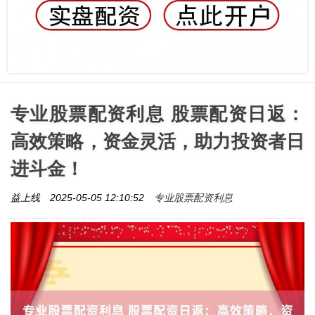
专业股票配资利息 股票配资日返：
高效策略，资金灵活，助力投资者日
进斗金！
专业股票配资利息
益上线
2025-05-05 12:10:52