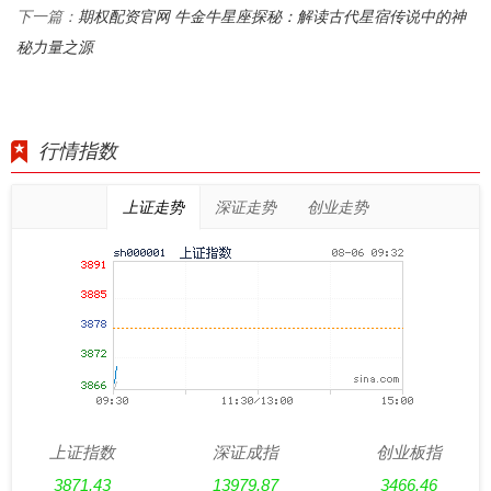
期权配资官网 牛金牛星座探秘：解读古代星宿传说中的神
下一篇：
秘力量之源
行情指数
上证走势
深证走势
创业走势
上证指数
深证成指
创业板指
3871.43
13979.87
3466.46