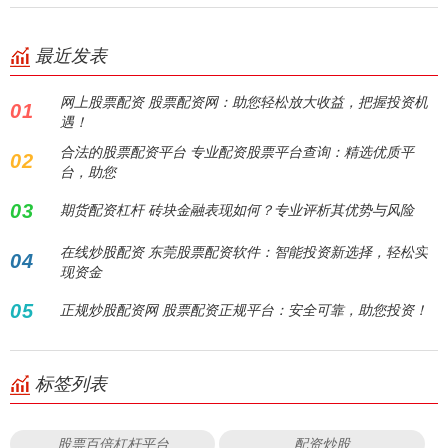
最近发表
网上股票配资 股票配资网：助您轻松放大收益，把握投资机
01
遇！
合法的股票配资平台 专业配资股票平台查询：精选优质平
02
台，助您
03
期货配资杠杆 砖块金融表现如何？专业评析其优势与风险
在线炒股配资 东莞股票配资软件：智能投资新选择，轻松实
04
现资金
05
正规炒股配资网 股票配资正规平台：安全可靠，助您投资！
标签列表
股票百倍杠杆平台
配资炒股