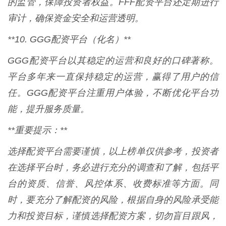
的监管，保障投资者权益。FFF配资平台还定期进行
审计，确保资金安全和运营透明。
**10. GGG配资平台（化名）**
GGG配资平台以其稳定的运营和良好的口碑著称。
平台多年来一直保持稳定的运营，赢得了用户的信
任。GGG配资平台注重用户体验，不断优化平台功
能，提升服务质量。
**重要提示：**
选择配资平台需要谨慎，以上榜单仅供参考，投资者
在选择平台时，务必进行充分的调查和了解，包括平
台的资质、信誉、风控体系、收费标准等方面。同
时，要充分了解配资的风险，根据自身的风险承受能
力和投资目标，谨慎选择配资方案，切勿盲目跟风，