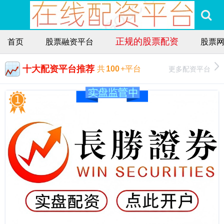
正规的股票配资
首页
股票融资平台
股票
十大配资平台推荐
更多配资平台
共
100
+平台