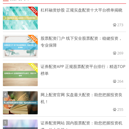
杠杆融资炒股 正规实盘配资十大平台榜单揭晓
273
股票配资门户 线下安全股票配资：稳健投资，
专业保障
269
证券配资APP 正规股票配资平台排行：精选TOP
榜单
264
4
网上配资官网 实盘最大配资：助您把握投资良
机！
255
5
证券配资网站 国内股票配资：助您把握投资机