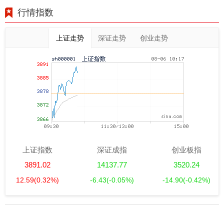
行情指数
上证走势
深证走势
创业走势
上证指数
深证成指
创业板指
3891.02
14137.77
3520.24
12.59
(0.32%)
-6.43
(-0.05%)
-14.90
(-0.42%)