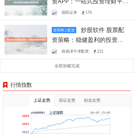
资APP：一站式投资理财平
台，轻松实现资金增值与融
国联证券
176
资便捷
炒股软件 股票配
股票网上配资
资策略：稳健盈利的投资指
南
路易泽牛津配资
221
全部加载完成
行情指数
上证走势
深证走势
创业走势