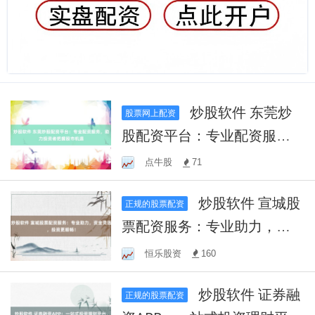
炒股软件 东莞炒
股票网上配资
股配资平台：专业配资服
务，助力投资者把握股市机
点牛股
71
遇
炒股软件 宣城股
正规的股票配资
票配资服务：专业助力，资
金灵活，投资更顺畅！
恒乐股资
160
炒股软件 证券融
正规的股票配资