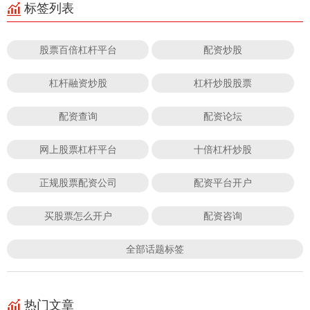
标签列表
股票百倍杠杆平台
配资炒股
杠杆融资炒股
杠杆炒股股票
配资查询
配资论坛
网上股票杠杆平台
十倍杠杆炒股
正规股票配资公司
配资平台开户
买股票怎么开户
配资咨询
全部话题标签
热门文章