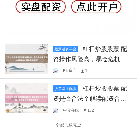
杠杆炒股股票 配
股票融资平台
资操作风险高，暴仓危机需
警惕——投资者必看的风险
KB资产
111
提示
杠杆炒股股票 配
股票网上配资
资是否合法？解读配资合法
性问题，投资前必知的法律
中金在线
172
常识
全部加载完成