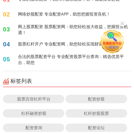
02
网络炒股配资 专业配资APP，助您把握投资良机！
网上股票配资 股票配资网：助您轻松放大收益，把握投资机
03
遇！
04
股票杠杆开户 专业配资网，助您轻松实现财富增值！
合法的股票配资平台 专业配资股票平台查询：精选优质平
05
台，助您
标签列表
股票百倍杠杆平台
配资炒股
杠杆融资炒股
杠杆炒股股票
配资查询
配资论坛