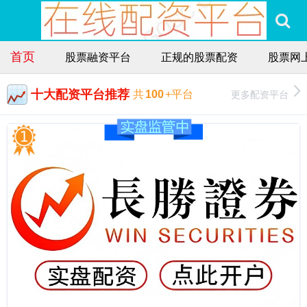
首页
股票融资平台
正规的股票配资
股票网
十大配资平台推荐
更多配资平台
共
100
+平台