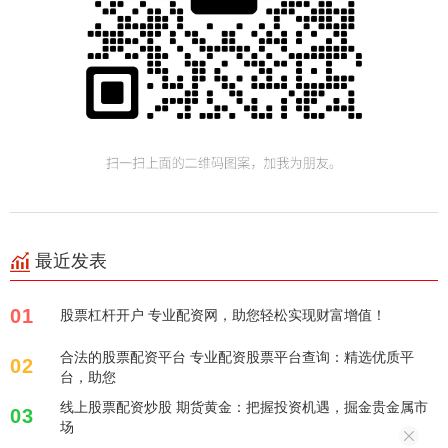
最近发表
01
股票杠杆开户 专业配资网，助您轻松实现财富增值！
合法的股票配资平台 专业配资股票平台查询：精选优质平
02
台，助您
线上股票配资炒股 期货黄金：把握投资机遇，掘金贵金属市
03
场