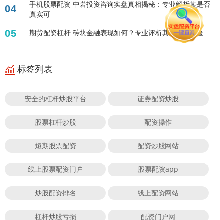
手机股票配资 中岩投资咨询实盘真相揭秘：专业解析其是否
04
真实可
05
期货配资杠杆 砖块金融表现如何？专业评析其优势与风险
标签列表
安全的杠杆炒股平台
证券配资炒股
股票杠杆炒股
配资操作
短期股票配资
配资炒股网站
线上股票配资门户
股票配资app
炒股配资排名
线上配资网站
杠杆炒股亏损
配资门户网