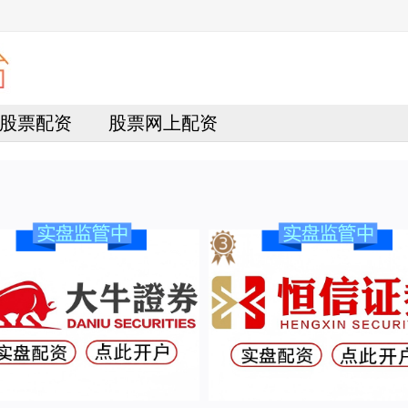
股票配资
股票网上配资