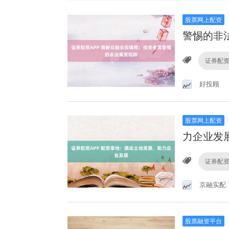
股票网上配资
警惕的非
证券配资
好投顾
股票网上配资
力企业发
证券配资
京融实配
股票融资平台